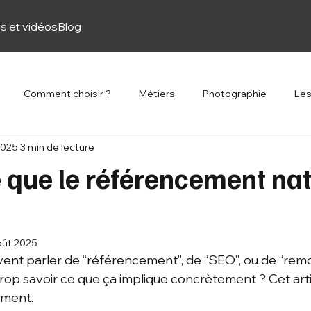
s et vidéos
Blog
Comment choisir ?
Métiers
Photographie
Les
 2025
3 min de lecture
 que le référencement nat
oût 2025
nt parler de “référencement”, de “SEO”, ou de “remo
rop savoir ce que ça implique concrètement ? Cet artic
ement.