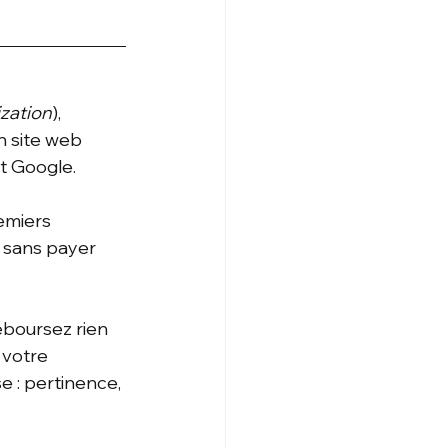
zation
), 
n site web 
t Google.
emiers 
, sans payer 
boursez rien 
 votre 
 : pertinence, 