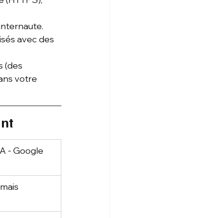
internaute. 
nisés avec des 
s (des 
ans votre 
ant
 - Google 
 mais 