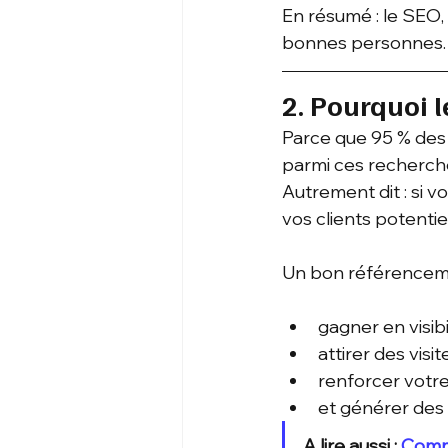
En résumé : le SEO, 
bonnes personnes.
2. Pourquoi l
Parce que 95 % des
parmi ces recherches
Autrement dit : si v
vos clients potentie
Un bon référencem
gagner en visibil
attirer des vis
renforcer votre 
et générer des 
A lire aussi : 
Comme