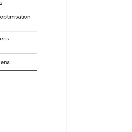
ez
optimisation 
iens 
yens.