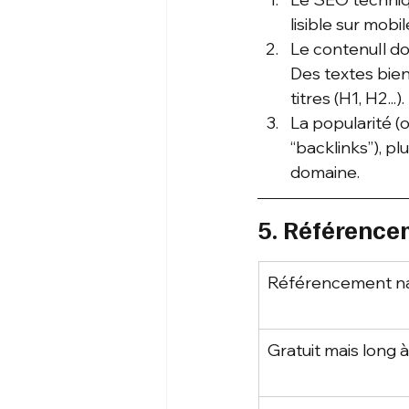
lisible sur mob
Le contenuIl do
Des textes bien
titres (H1, H2...).
La popularité (o
“backlinks”), p
domaine.
5. Référence
Référencement na
Gratuit mais long 