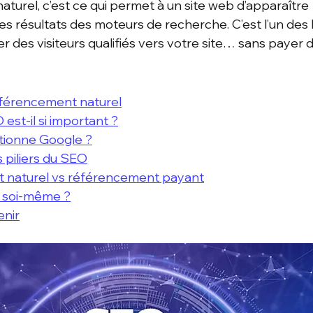
turel, c’est ce qui permet à un site web d’apparaître 
s résultats des moteurs de recherche. C’est l’un des l
er des visiteurs qualifiés vers votre site… sans payer d
référencement naturel
est-il si important ?
ionne Google ?
s piliers du SEO
 naturel vs référencement payant
e soi-même ?
enir