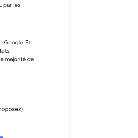
 par les 
 Google. Et 
ats. 
la majorité de 
proposez),
.
e 