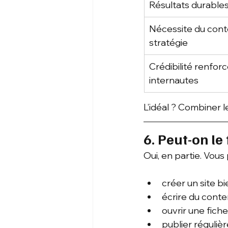
Résultats durable
Nécessite du cont
stratégie
Crédibilité renfor
internautes
L’idéal ? Combiner 
6. Peut-on le
Oui, en partie. Vous
créer un site bi
écrire du conte
ouvrir une fich
publier régulièr