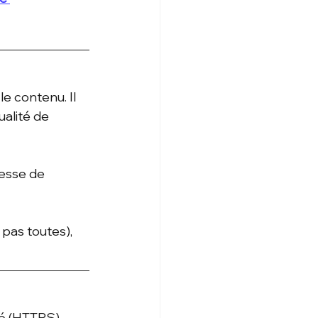
e contenu. Il 
ualité de 
tesse de 
pas toutes), 
sé (HTTPS), 