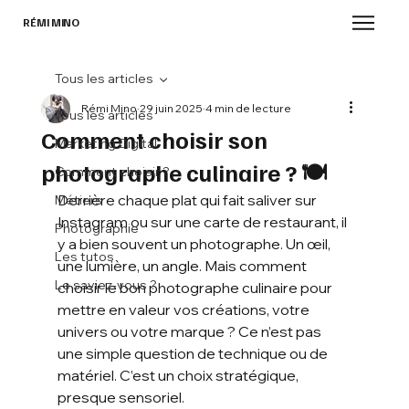
RÉMI MINO
Tous les articles
Rémi Mino
29 juin 2025
4 min de lecture
Tous les articles
Comment choisir son
Marketing Digital
photographe culinaire ? 🍽️
Comment choisir ?
Derrière chaque plat qui fait saliver sur 
Métiers
Instagram ou sur une carte de restaurant, il 
Photographie
y a bien souvent un photographe. Un œil, 
Les tutos
une lumière, un angle. Mais comment 
Le saviez-vous ?
choisir le bon photographe culinaire pour 
mettre en valeur vos créations, votre 
univers ou votre marque ? Ce n’est pas 
une simple question de technique ou de 
matériel. C’est un choix stratégique, 
presque sensoriel.